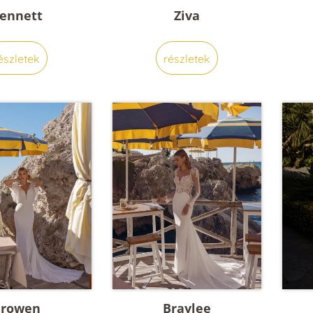
ennett
Ziva
észletek
részletek
Browen
Braylee