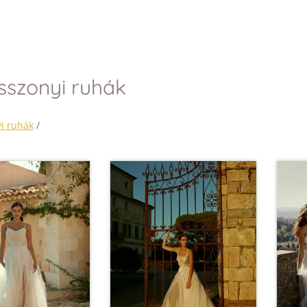
szonyi ruhák
i ruhák
/