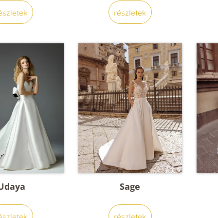
észletek
részletek
Udaya
Sage
észletek
részletek