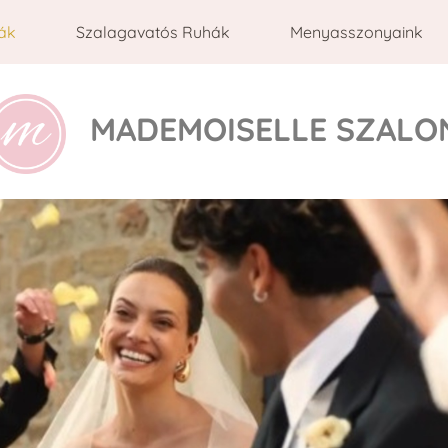
ák
Szalagavatós Ruhák
Menyasszonyaink
MADEMOISELLE SZALO