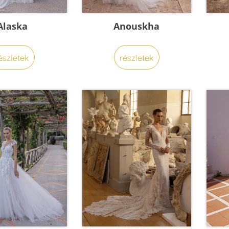
Alaska
Anouskha
észletek
részletek