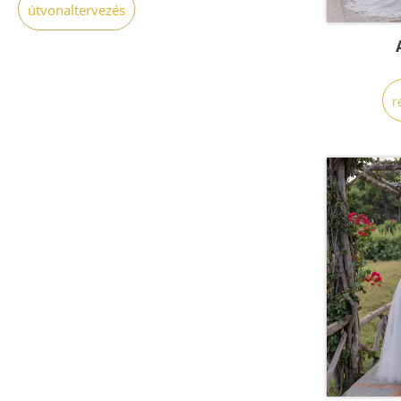
útvonaltervezés
r