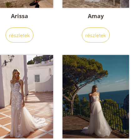
Arissa
Amay
részletek
részletek