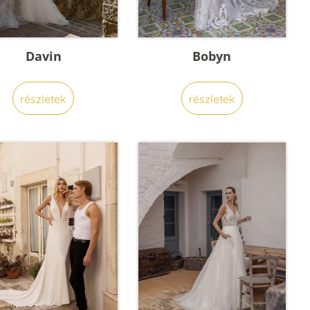
Davin
Bobyn
részletek
részletek