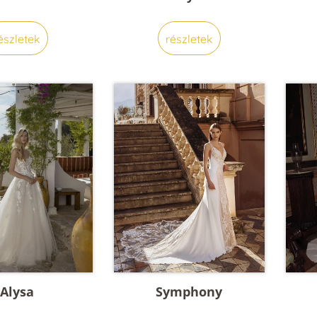
észletek
részletek
Alysa
Symphony