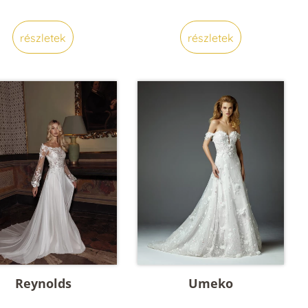
részletek
részletek
Reynolds
Umeko