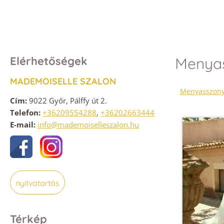
Elérhetőségek
Menyas
MADEMOISELLE SZALON
Menyasszony
Cím:
9022 Győr, Pálffy út 2.
Telefon:
+36209554288
,
+36202663444
E-mail:
info@mademoiselleszalon.hu
nyitvatartás
Térkép