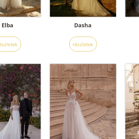
Elba
Dasha
észletek
részletek