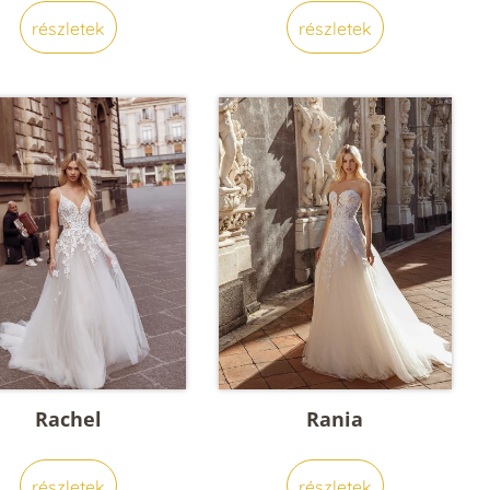
részletek
részletek
Rachel
Rania
részletek
részletek