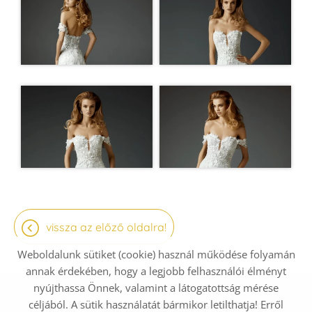
vissza az előző oldalra!
Weboldalunk sütiket (cookie) használ működése folyamán
annak érdekében, hogy a legjobb felhasználói élményt
nyújthassa Önnek, valamint a látogatottság mérése
céljából. A sütik használatát bármikor letilthatja! Erről
Oldal információk
Adatkezelési tájékoztató