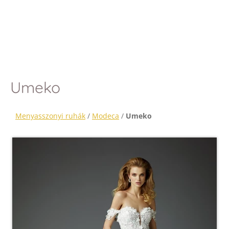
Umeko
Menyasszonyi ruhák
/
Modeca
/
Umeko