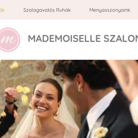
ák
Szalagavatós Ruhák
Menyasszonyaink
MADEMOISELLE SZALO