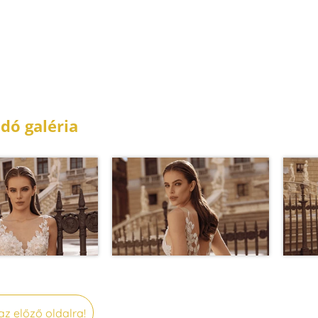
dó galéria
az előző oldalra!