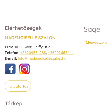
Elérhetőségek
Sage
MADEMOISELLE SZALON
Menyasszony
Cím:
9022 Győr, Pálffy út 2.
Telefon:
+36209554288
,
+36202663444
E-mail:
info@mademoiselleszalon.hu
nyitvatartás
Térkép