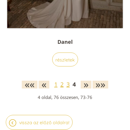
Danel
részletek
««
«
»
»»
1
2
3
4
4
oldal,
76
összesen,
73-76
vissza az előző oldalra!