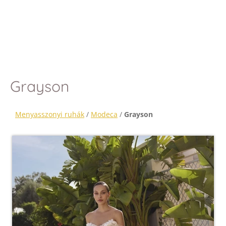
Grayson
Menyasszonyi ruhák
/
Modeca
/
Grayson