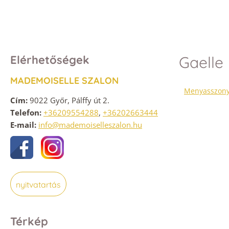
Elérhetőségek
Gaelle
MADEMOISELLE SZALON
Menyasszony
Cím:
9022 Győr, Pálffy út 2.
Telefon:
+36209554288
,
+36202663444
E-mail:
info@mademoiselleszalon.hu
nyitvatartás
Térkép