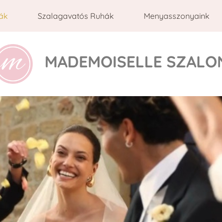
ák
Szalagavatós Ruhák
Menyasszonyaink
MADEMOISELLE SZALO