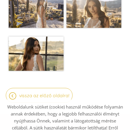
vissza az előző oldalra!
Weboldalunk sütiket (cookie) használ működése folyamán
annak érdekében, hogy a legjobb felhasználói élményt
nyújthassa Önnek, valamint a látogatottság mérése
céljából. A sütik használatát bármikor letilthatja! Erről
Oldal információk
Adatkezelési tájékoztató