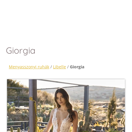
Giorgia
Menyasszonyi ruhák
/
Libelle
/
Giorgia