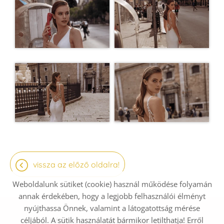
vissza az előző oldalra!
Weboldalunk sütiket (cookie) használ működése folyamán
annak érdekében, hogy a legjobb felhasználói élményt
nyújthassa Önnek, valamint a látogatottság mérése
céljából. A sütik használatát bármikor letilthatja! Erről
Oldal információk
Adatkezelési tájékoztató