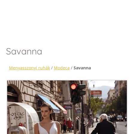
Savanna
Menyasszonyi ruhák
/
Modeca
/
Savanna