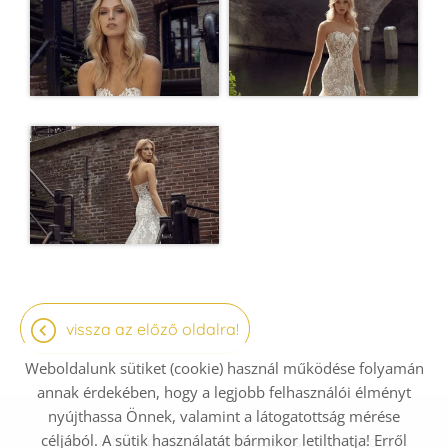
vissza az előző oldalra!
Weboldalunk sütiket (cookie) használ működése folyamán
annak érdekében, hogy a legjobb felhasználói élményt
nyújthassa Önnek, valamint a látogatottság mérése
céljából. A sütik használatát bármikor letilthatja! Erről
Oldal információk
Adatkezelési tájékoztató