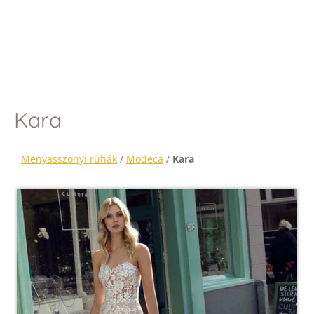
Kara
Menyasszonyi ruhák
/
Modeca
/
Kara