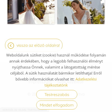
vissza az előző oldalra!
Weboldalunk sütiket (cookie) használ működése folyamán
annak érdekében, hogy a legjobb felhasználói élményt
nyújthassa Önnek, valamint a látogatottság mérése
céljából. A sütik használatát bármikor letilthatja! Erről
Oldal információk
Adatkezelési tájékoztató
bővebb információkat olvashat itt:
Adatkezelési
Impresszum
Sütik kezelése
tájékoztatónk
© 2026 - Minden jog fenntartva
Testreszabás
Mindet elfogadom
KERESÉS AZ OLDAL TARTALMÁBAN