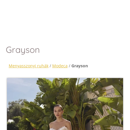
Grayson
Menyasszonyi ruhák
/
Modeca
/
Grayson