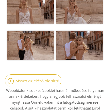
vissza az előző oldalra!
Weboldalunk sütiket (cookie) használ működése folyamán
annak érdekében, hogy a legjobb felhasználói élményt
nyújthassa Önnek, valamint a látogatottság mérése
céljából. A sütik használatát bármikor letilthatja! Erről
Oldal információk
Adatkezelési tájékoztató