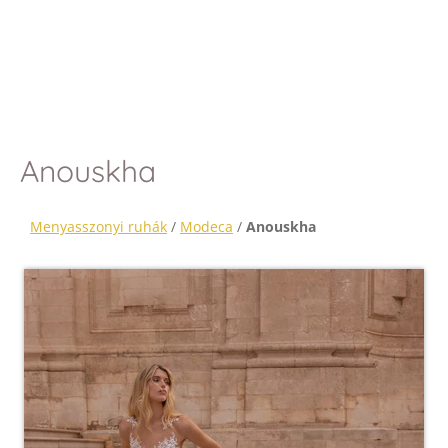
Anouskha
Menyasszonyi ruhák
/
Modeca
/
Anouskha