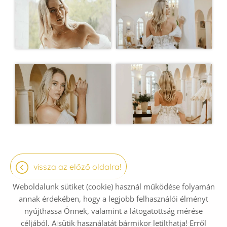
vissza az előző oldalra!
Weboldalunk sütiket (cookie) használ működése folyamán
annak érdekében, hogy a legjobb felhasználói élményt
nyújthassa Önnek, valamint a látogatottság mérése
céljából. A sütik használatát bármikor letilthatja! Erről
Oldal információk
Adatkezelési tájékoztató