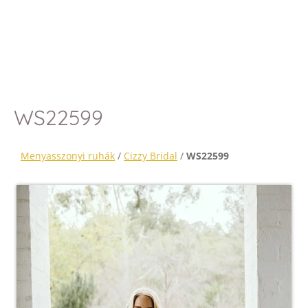
WS22599
Menyasszonyi ruhák
/
Cizzy Bridal
/
WS22599