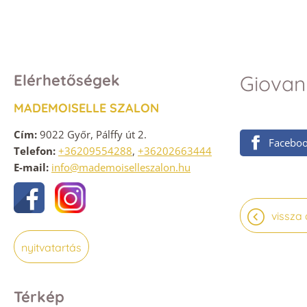
Elérhetőségek
Giova
MADEMOISELLE SZALON
Cím:
9022 Győr, Pálffy út 2.
Facebo
Telefon:
+36209554288
,
+36202663444
E-mail:
info@mademoiselleszalon.hu
vissza 
nyitvatartás
Térkép