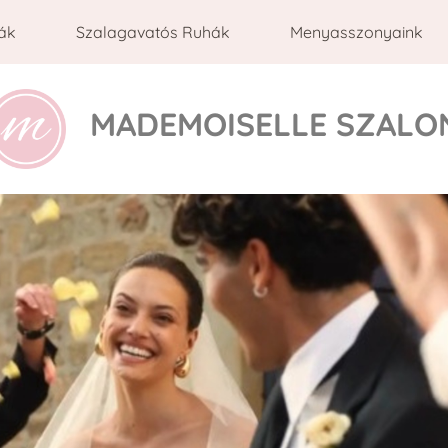
ák
Szalagavatós Ruhák
Menyasszonyaink
MADEMOISELLE SZALO