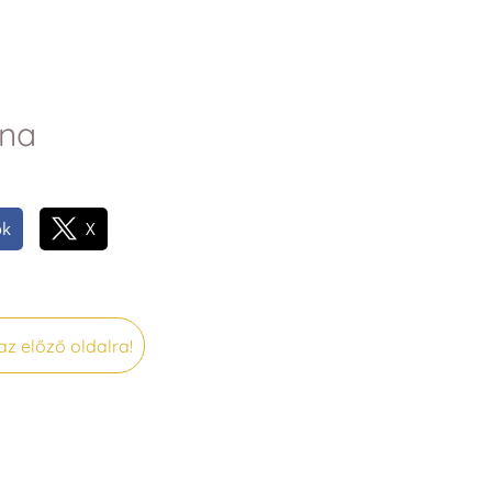
nna
ok
X
az előző oldalra!