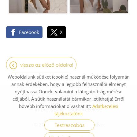
Facebook
X
vissza az előző oldalra!
Weboldalunk sütiket (cookie) használ működése folyamán
annak érdekében, hogy a legjobb felhasználói élményt
nyújthassa Önnek, valamint a látogatottság mérése
céljából. A sütik használatát bármikor letilthatja! Erről
Oldal információk
Adatkezelési tájékoztató
bővebb információkat olvashat itt:
Adatkezelési
Impresszum
Sütik kezelése
tájékoztatónk
© 2026 - Minden jog fenntartva
Testreszabás