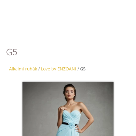
G5
Alkalmi ruhák
/
Love by ENZOANI
/
G5