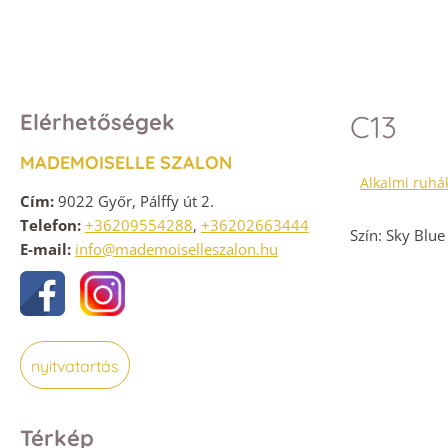
Elérhetőségek
C13
MADEMOISELLE SZALON
Alkalmi ruhá
Cím:
9022 Győr, Pálffy út 2.
Telefon:
+36209554288
,
+36202663444
Szín: Sky Blue
E-mail:
info@mademoiselleszalon.hu
nyitvatartás
Térkép