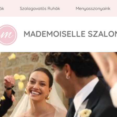
ák
Szalagavatós Ruhák
Menyasszonyaink
MADEMOISELLE SZALO