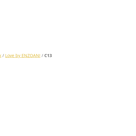
k
/
Love by ENZOANI
/
C13